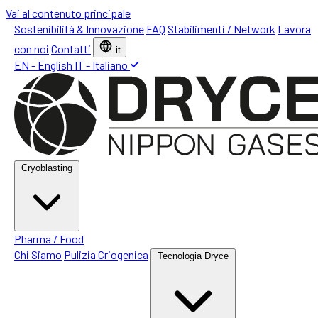
Vai al contenuto principale
Sostenibilità & Innovazione
FAQ
Stabilimenti / Network
Lavora
con noi
Contatti
it
EN - English
IT - Italiano
Cryoblasting
Pharma / Food
Chi Siamo
Pulizia Criogenica
Tecnologia Dryce