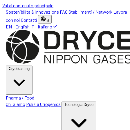
Vai al contenuto principale
Sostenibilità & Innovazione
FAQ
Stabilimenti / Network
Lavora
con noi
Contatti
it
EN - English
IT - Italiano
Cryoblasting
Pharma / Food
Chi Siamo
Pulizia Criogenica
Tecnologia Dryce