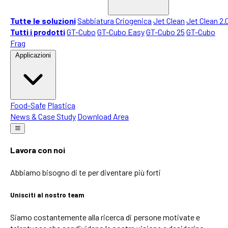
Tutte le soluzioni
Sabbiatura Criogenica
Jet Clean
Jet Clean 2.
Tutti i prodotti
GT-Cubo
GT-Cubo Easy
GT-Cubo 25
GT-Cubo
Frag
Applicazioni
Food-Safe
Plastica
News & Case Study
Download Area
Lavora con noi
Abbiamo bisogno di te per diventare più forti
Unisciti al nostro team
Siamo costantemente alla ricerca di persone motivate e