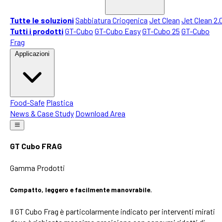
Tutte le soluzioni
Sabbiatura Criogenica
Jet Clean
Jet Clean 2.
Tutti i prodotti
GT-Cubo
GT-Cubo Easy
GT-Cubo 25
GT-Cubo
Frag
Applicazioni
Food-Safe
Plastica
News & Case Study
Download Area
GT Cubo FRAG
Gamma Prodotti
Compatto, leggero e facilmente manovrabile.
Il GT Cubo Frag è particolarmente indicato per interventi mirati