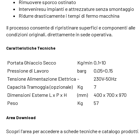
Rimuovere sporco ostinato
Interveniresu impianti e attrezzature senza smontaggio
Ridurre drasticamente i tempi di fermo macchina
Il processo consente di ripristinare superfici e componenti alle
condizioni originali, direttamente in sede operativa.
Caratteristiche Tecniche
Portata Ghiaccio Secco
Kg/min
0,1÷10
Pressione di Lavoro
barg
0,05÷0,15
Tensione Alimentazione Elettrica
-
230V-50Hz
Capacità Tramoggia (opzionale)
Kg
7
Dimensioni Esterne L x P x H
(mm)
400 x 700 x 970
Peso
Kg
57
Area Download
Scopri l'area per accedere a schede tecniche e catalogo prodotti