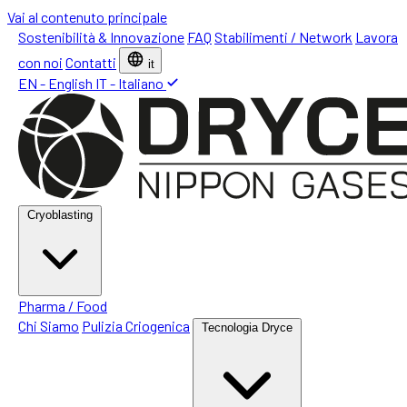
Vai al contenuto principale
Sostenibilità & Innovazione
FAQ
Stabilimenti / Network
Lavora
con noi
Contatti
it
EN - English
IT - Italiano
Cryoblasting
Pharma / Food
Chi Siamo
Pulizia Criogenica
Tecnologia Dryce